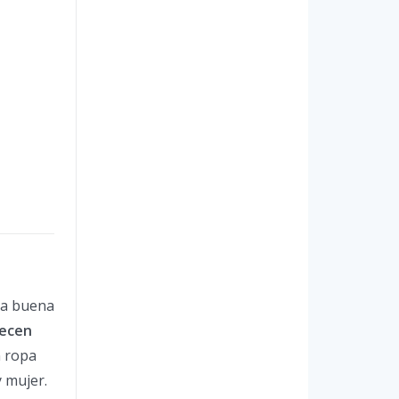
na buena
recen
n ropa
 mujer.