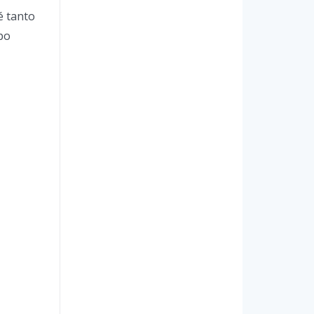
é tanto
po