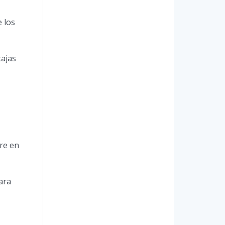
 los
tajas
re en
ara