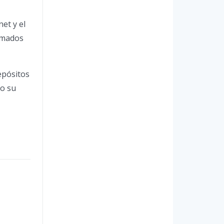
et y el
lamados
epósitos
mo su