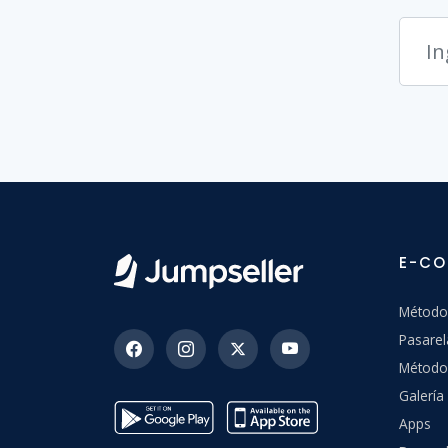
E-C
Método
Pasarel
Método
Galerí
Apps