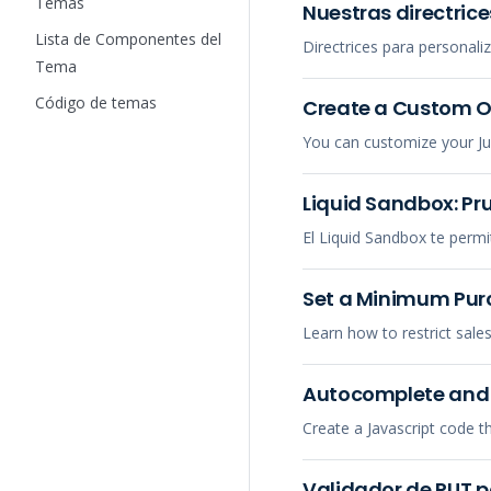
Temas
Nuestras directric
Lista de Componentes del
Directrices para personali
Tema
Código de temas
Create a Custom On
You can customize your Jum
Liquid Sandbox: Pr
El Liquid Sandbox te permit
Set a Minimum Pur
Learn how to restrict sale
Autocomplete and 
Create a Javascript code 
Validador de RUT p