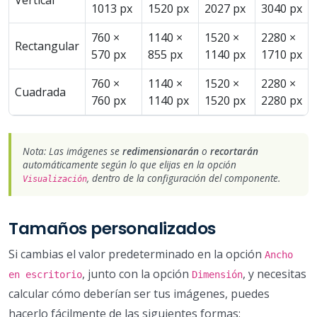
1013 px
1520 px
2027 px
3040 px
760 ×
1140 ×
1520 ×
2280 ×
Rectangular
570 px
855 px
1140 px
1710 px
760 ×
1140 ×
1520 ×
2280 ×
Cuadrada
760 px
1140 px
1520 px
2280 px
Nota: Las imágenes se
redimensionarán
o
recortarán
automáticamente según lo que elijas en la opción
, dentro de la configuración del componente.
Visualización
Tamaños personalizados
Si cambias el valor predeterminado en la opción
Ancho
, junto con la opción
, y necesitas
en escritorio
Dimensión
calcular cómo deberían ser tus imágenes, puedes
hacerlo fácilmente de las siguientes formas: