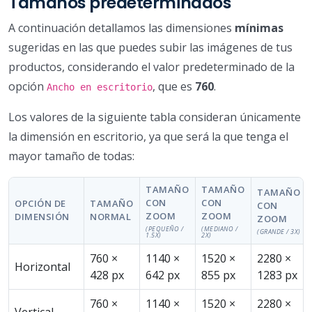
Tamaños predeterminados
A continuación detallamos las dimensiones
mínimas
sugeridas en las que puedes subir las imágenes de tus
productos, considerando el valor predeterminado de la
opción
, que es
760
.
Ancho en escritorio
Los valores de la siguiente tabla consideran únicamente
la dimensión en escritorio, ya que será la que tenga el
mayor tamaño de todas:
TAMAÑO
TAMAÑO
TAMAÑO
CON
CON
OPCIÓN DE
TAMAÑO
CON
ZOOM
ZOOM
DIMENSIÓN
NORMAL
ZOOM
(PEQUEÑO /
(MEDIANO /
(GRANDE / 3X)
1.5X)
2X)
760 ×
1140 ×
1520 ×
2280 ×
Horizontal
428 px
642 px
855 px
1283 px
760 ×
1140 ×
1520 ×
2280 ×
Vertical