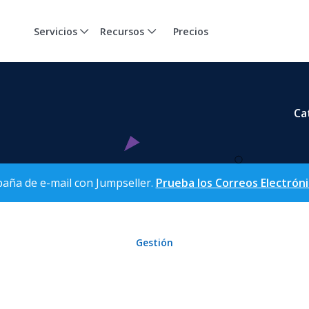
Servicios
Recursos
Precios
Ca
aña de e-mail con Jumpseller.
Prueba los Correos Electrón
Gestión