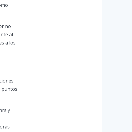
como
or no
nte al
es a los
ciones
y puntos
hrs y
oras.