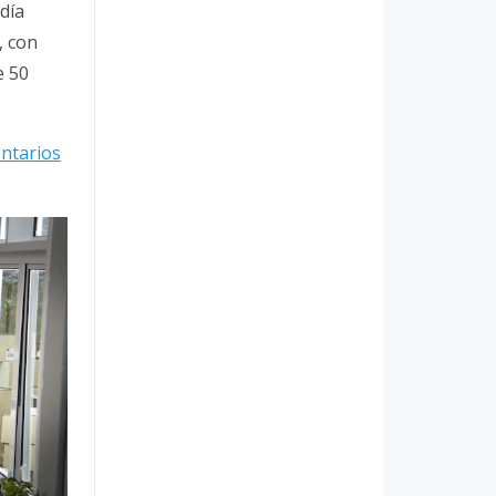
día
, con
e 50
ntarios