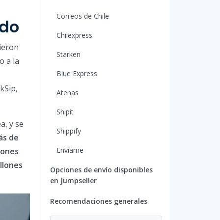
Correos de Chile
ndo
Chilexpress
ieron
Starken
o a la
Blue Express
kSip,
Atenas
Shipit
a, y se
Shippify
ás de
Envíame
lones
llones
Opciones de envío disponibles
en Jumpseller
Recomendaciones generales