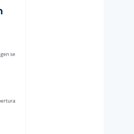
n
igen se
bertura