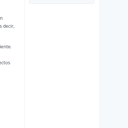
an
s decir,
iente.
ectos