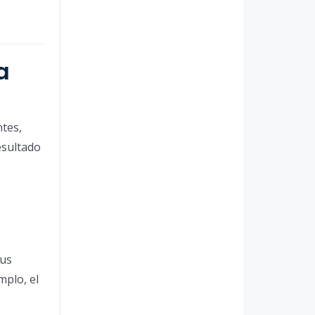
a
ntes,
esultado
tus
mplo, el