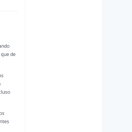
tando
 que de
os
a
cluso
os
antes