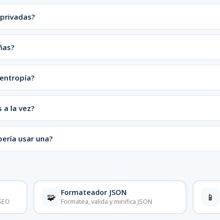
privadas?
ñas?
 entropía?
 a la vez?
ería usar una?
Formateador JSON
🧩
📱
 SEO
Formatea, valida y minifica JSON