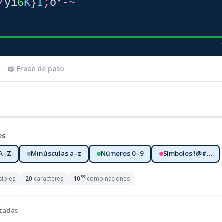
/
y
i
6
K
}
I
;
o
*
-
~
📖 Frase de paso
es
A–Z
Minúsculas a–z
Números 0–9
Símbolos !@#…
39
sibles
20
caracteres
10
combinaciones
zadas