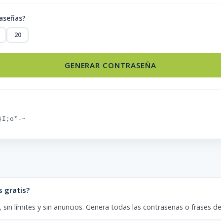
aseñas?
20
GENERAR CONTRASEÑA
}I;o*-~
 gratis?
ro, sin límites y sin anuncios. Genera todas las contraseñas o frases 