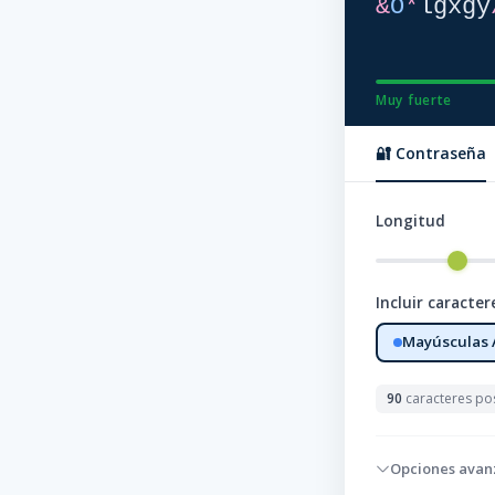
&
O
*
l
g
x
g
y
Muy fuerte
🔐 Contraseña
Longitud
Incluir caracter
Mayúsculas 
90
caracteres po
Opciones avan