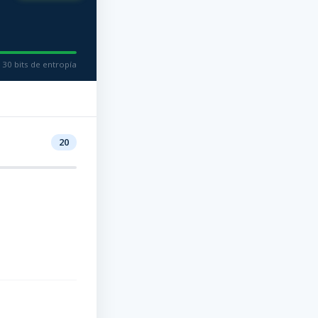
130 bits de entropía
20