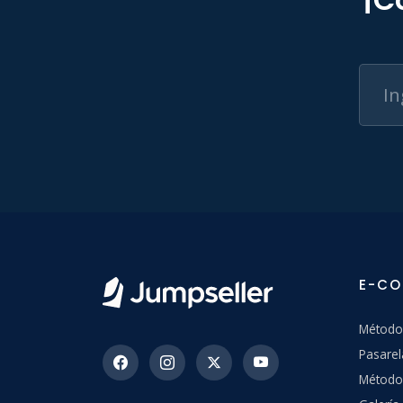
E-C
Método
Pasarel
Método