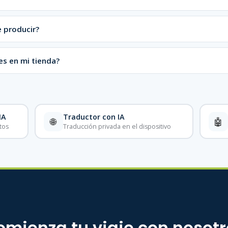
 producir?
s en mi tienda?
IA
Traductor con IA
🌐
🤖
tos
Traducción privada en el dispositivo
omienza tu viaje con nosotr