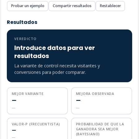
Probar un ejemplo
Compartir resultados
Restablecer
Resultados
VEREDICTO
Introduce datos para ver
resultados
La variante de control necesita visitantes y
conversiones para poder comparar.
MEJOR VARIANTE
MEJORA OBSERVADA
—
—
—
—
VALOR-P (FRECUENTISTA)
PROBABILIDAD DE QUE LA
GANADORA SEA MEJOR
—
(BAYESIANO)
—