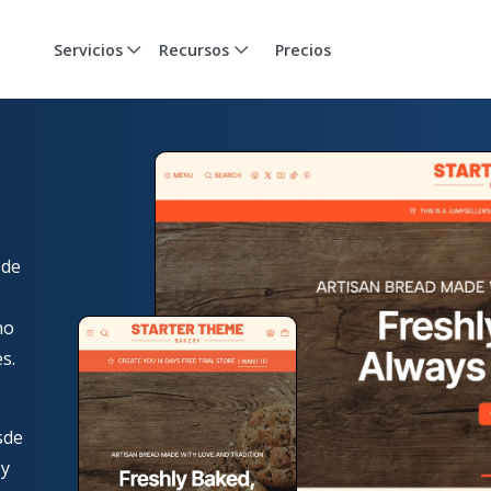
Servicios
Recursos
Precios
 de
no
s.
sde
 y