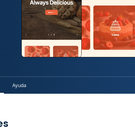
s
Ayuda
es