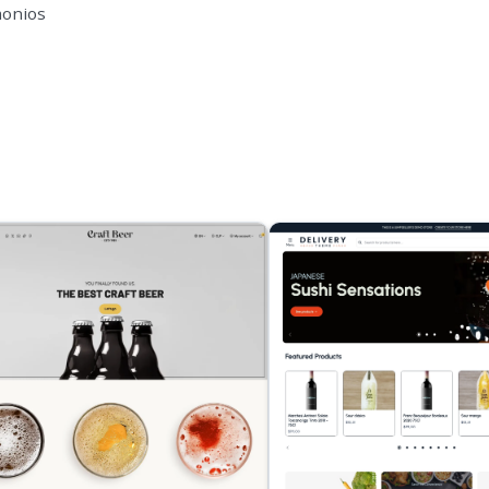
monios
s