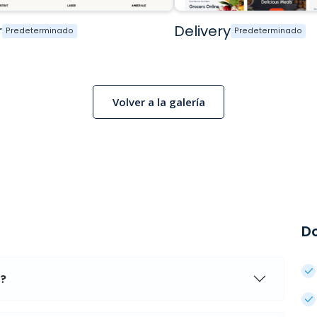
r
Delivery
Predeterminado
Predeterminado
Volver a la galería
D
a?