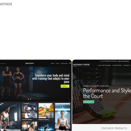
monios
s