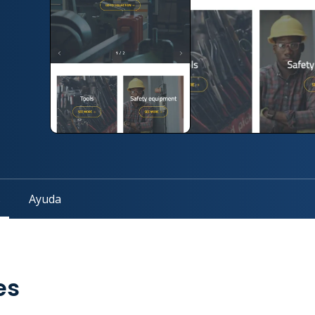
s
Ayuda
es