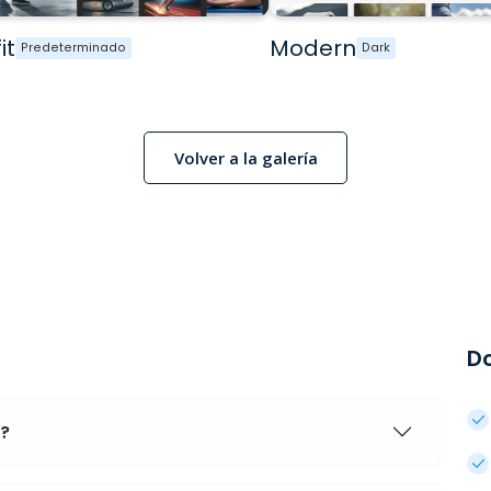
it
Modern
Predeterminado
Dark
Volver a la galería
D
a?