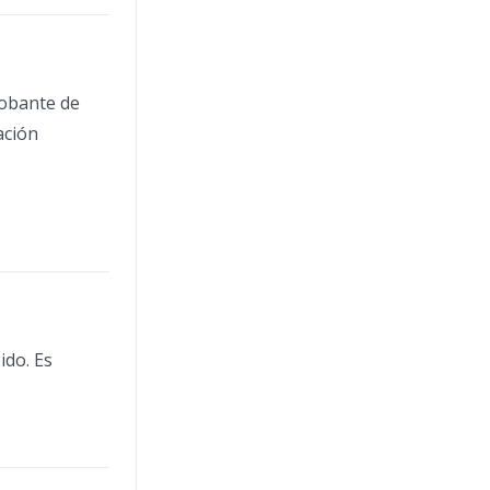
robante de
ación
ido. Es