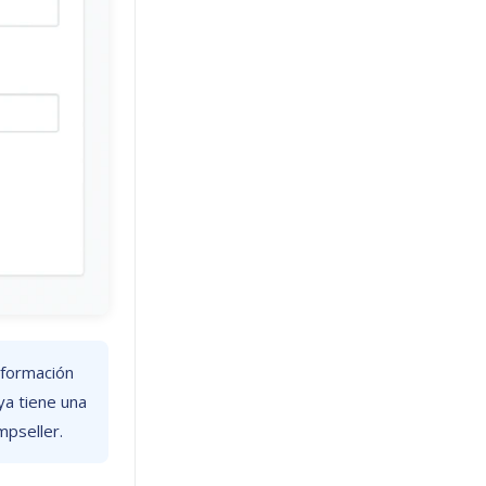
nformación
ya tiene una
mpseller.