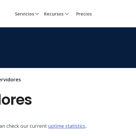
Servicios
Recursos
Precios
ervidores
dores
can check our current
uptime statistics
..