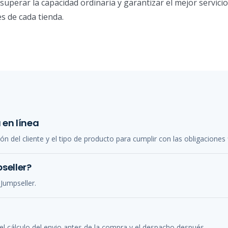
perar la capacidad ordinaria y garantizar el mejor servicio
s de cada tienda.
 en línea
n del cliente y el tipo de producto para cumplir con las obligaciones f
seller?
Jumpseller.
el cálculo del envio antes de la compra y el despacho después.