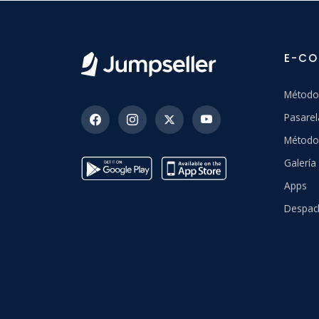
E-C
Método
Pasarel
Método
Galerí
Apps
Despac