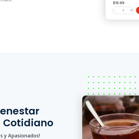
ienestar
l Cotidiano
es y Apasionados!