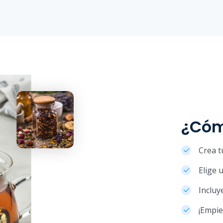
¿Cóm
Crea t
Elige 
Incluy
¡Empie