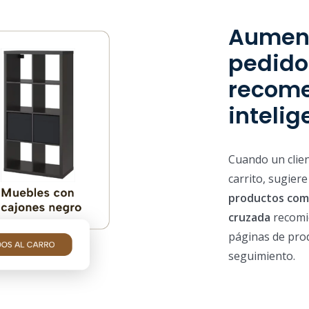
Aument
pedido
recom
intelig
Cuando un clie
carrito, sugier
productos com
cruzada
recomi
páginas de prod
seguimiento.