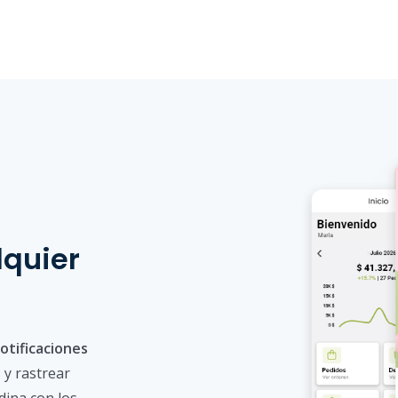
lquier
otificaciones
a
y rastrear