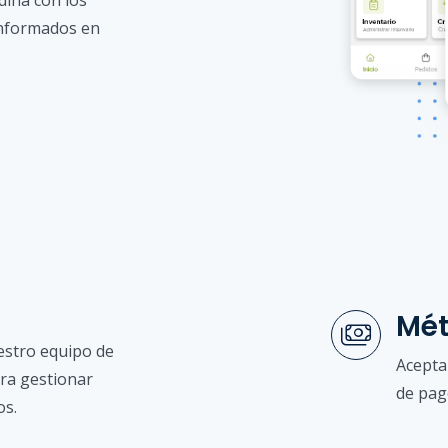
dina con los
informados en
Mét
estro equipo de
Acepta
ara gestionar
de pag
os.