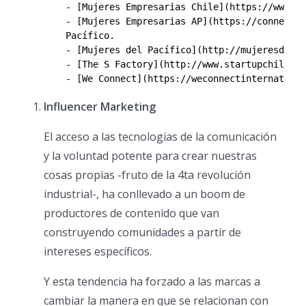
	- [Mujeres Empresarias Chile](https://www.me.cl/)

	- [Mujeres Empresarias AP](https://connectamericas.com/es/community/comunidad-mujeres-empresarias-ap#/) - Creada con el objetivo de impulsar el empoderamiento económico de las mujeres en los países que integran la Alianza del

	Pacífico.

	- [Mujeres del Pacífico](http://mujeresdelpacifico.org/nosotras/) - Organización internacional experta en materia de equidad y género para el emprendimiento femenino.

	- [The S Factory](http://www.startupchile.org/programs/the-s-factory/) - Programa del gobierno chileno abierto a mujeres de cualquier país. Bucan empresas de base tecnológica.

Influencer Marketing
El acceso a las tecnologías de la comunicación
y la voluntad potente para crear nuestras
cosas propias -fruto de la 4ta revolución
industrial-, ha conllevado a un boom de
productores de contenido que van
construyendo comunidades a partir de
intereses específicos.
Y esta tendencia ha forzado a las marcas a
cambiar la manera en que se relacionan con