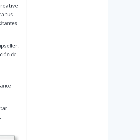
reative
ra tus
sitantes
pseller
,
ación de
mance
tar
.