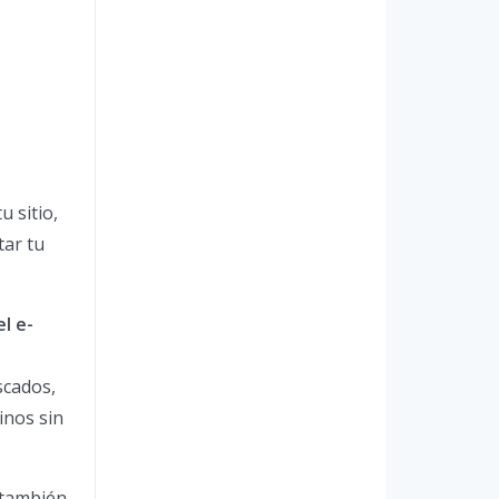
 sitio,
tar tu
l e-
scados,
inos sin
 también