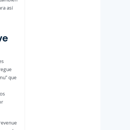
ra así
ve
es
regue
enu” que
vos
or
 revenue