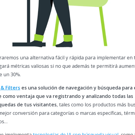
raremos una alternativa fácil y rápida para implementar en tu
gará métricas valiosas si no que además te permitirá aumen
e un 30%.
& Filters
es una solución de navegación y búsqueda para e
como ventaja que va registrando y analizando todas las
quedas de tus visitantes
, tales como los productos más bu
mejor conversión para categorías o marcas específicas, térm
ros…
que implementa
tecnologías de IA con búsqueda visual
, como