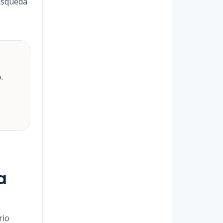
búsqueda
.
a
rio