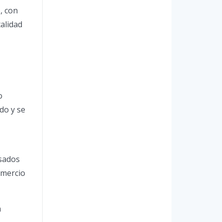
, con
alidad
o
do y se
asados
omercio
a