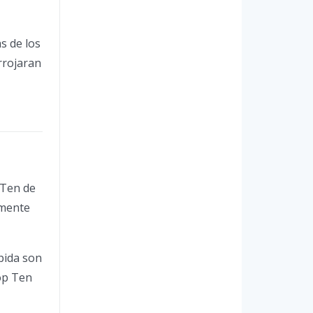
s de los
rrojaran
 Ten de
emente
pida son
Top Ten