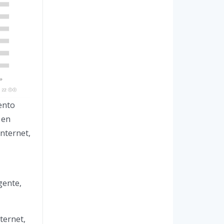
ento
 en
nternet,
gente,
ternet,