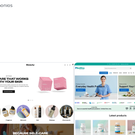
monios
s