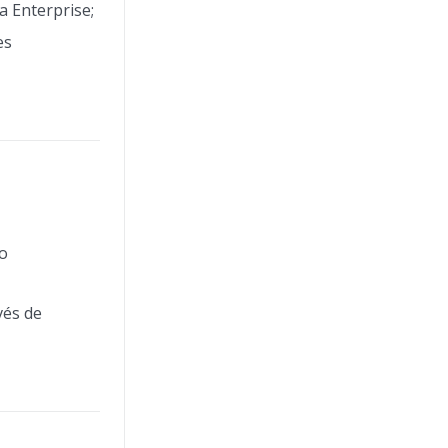
a Enterprise;
es
io
vés de