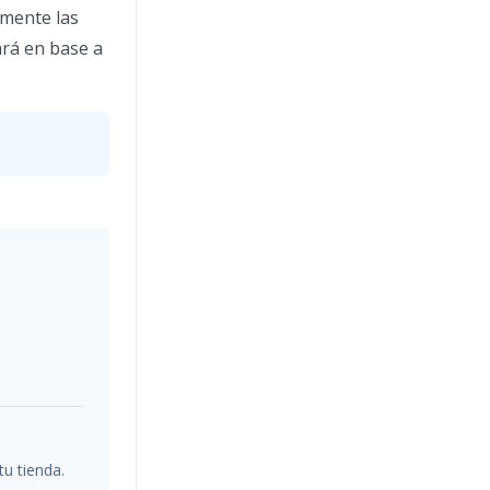
rmente las
ará en base a
u tienda.