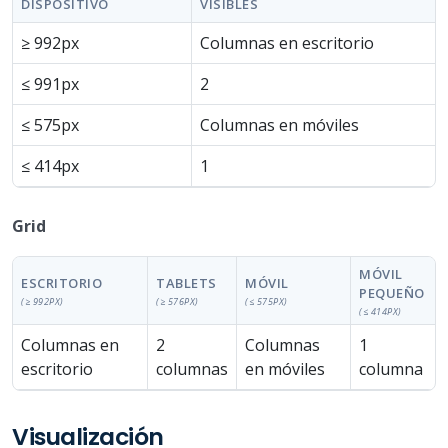
DISPOSITIVO
VISIBLES
≥ 992px
Columnas en escritorio
≤ 991px
2
≤ 575px
Columnas en móviles
≤ 414px
1
Grid
MÓVIL
ESCRITORIO
TABLETS
MÓVIL
PEQUEÑO
(≥ 992PX)
(≥ 576PX)
(≤ 575PX)
(≤ 414PX)
Columnas en
2
Columnas
1
escritorio
columnas
en móviles
columna
Visualización