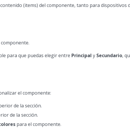
l contenido (items) del componente, tanto para dispositivo
el componente.
ible para que puedas elegir entre
Principal
y
Secundario
, q
onalizar el componente:
erior de la sección.
rior de la sección.
colores
para el componente.