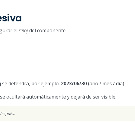
esiva
gurar el
reloj
del componente.
oj se detendrá, por ejemplo:
2023/06/30
(año / mes / día).
 se ocultará automáticamente y dejará de ser visible.
después.