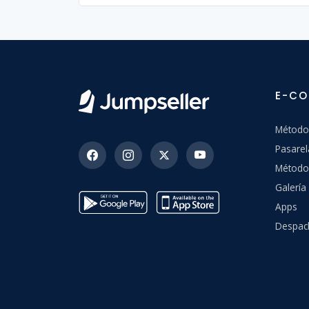
E-C
Método
Pasarel
Método
Galerí
Apps
Despac