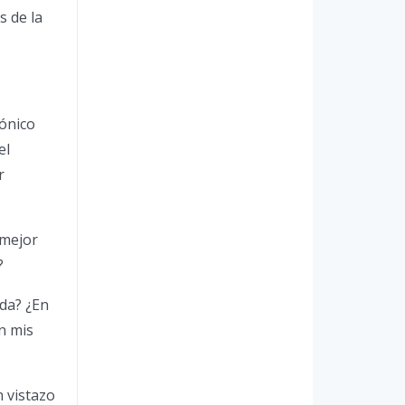
s de la
rónico
el
r
 mejor
?
ada? ¿En
n mis
 vistazo