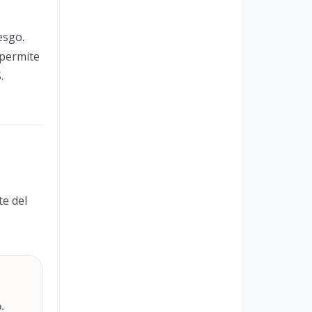
esgo.
permite
.
te del
.