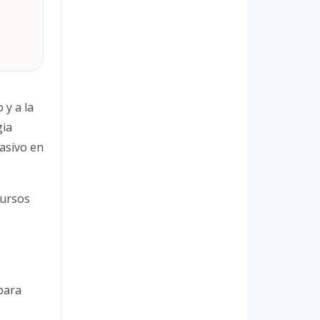
 y a la
gia
asivo en
cursos
para