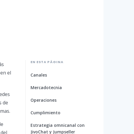
EN ESTA PÁGINA
ás
en el
Canales
Mercadotecnia
redes
Operaciones
s de
rmas.
Cumplimiento
de
Estrategia omnicanal con
JivoChat y Jumpseller
 del