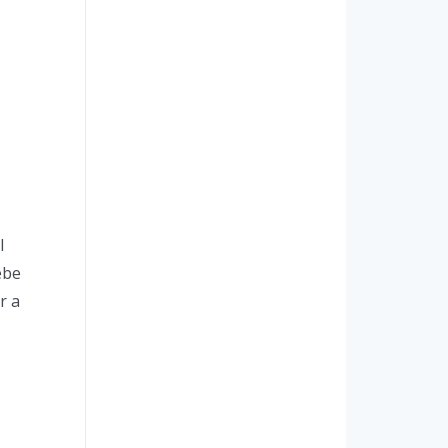
l
ebe
r a